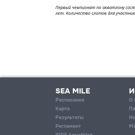
Первый чемпионат по акватлону состо
лет. Количество слотов для участник
SEA MILE
И
Расписание
О 
Карта
Па
Результаты
Но
Регламент
М
KIDS Aquathlon