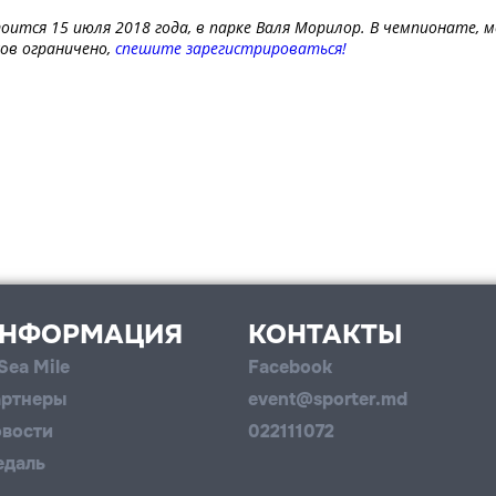
ится 15 июля 2018 года, в парке Валя Морилор. В чемпионате, 
ов ограничено,
спешите зарегистрироваться!
НФОРМАЦИЯ
КОНТАКТЫ
Sea Mile
Facebook
ртнеры
event@sporter.md
вости
022111072
едаль