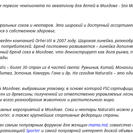
 первого чемпионата по акватлону для детей в Молдове - Sea Mil
уральных соков и нектаров. Это широкий и доступный ассортимент
ся о собственном здоровье.
зведен компанией Orhei-Vit в 2007 году. Широкая линейка, разноо
 потребителей. Бренд постоянно развивается – линейка дополня
рный бренд сока в Молдове, что демонстрирует как доля рынка, 
ады.
is – более 30 стран из 4 частей света: Румыния, Китай, Монголия
Литва, Эстония, Камерун, Гана и др. На сегодня Naturalis – это о
 в Молдове, выбравшим упаковку, в основе которой FSC-сертифиц
ен из древесины, полученной из ответственно управляемых лесны
м всего разнообразия животного и растительного мира.
тивных мероприятий в Молдове. Соки и нектары Naturalis можно
orter, а также крупнейшие спортивные федерации страны.
зован самым популярным форумом для женщин
mama.md
, совместно
организацией
Sporter
и самой популярной интернет доской объявл