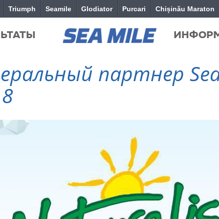
Triumph
Seamile
Glodiator
Purcari
Chișinău Maraton
ЛЬТАТЫ
ИНФОР
енеральный партнер Sea 
18