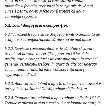
5.1.8. În cazul în care este permis startul comun –
masculin și feminin, precum și la categoriile de vârstă,
cursele pentru băieți și fete vor fi tratate ca două
competiţii separate.
5.2. Locul desfăşurării competiţiei:
5.2.1. Traseul trebuie să se desfăşoare într-o ambianţă de
scurgere a curenţilor/apelor sărate sau de apă dulce.
5.2.2. Serviciile corespunzătoare de sănătate şi salvare,
trebuie să prezinte un certificat, precum că locul de
desfăşurare a competiţiei este corespunzător. În termeni
generali, certificatul trebuie, în afară de alte consideraţii,
să ia în seamă raportul între transparenţa apei şi
siguranţa medicală.
5.2.3. Adâncimea minimă a apei în orice punct al traseului
(exceptie locul Start si Finish) trebuie să fie de 1 m.
5.2.4. Temperatura minimă a apei trebuie sa fie de 16 ° C.
Trebuie verificată în ziua cursei cu 2 ore înainte de start, la