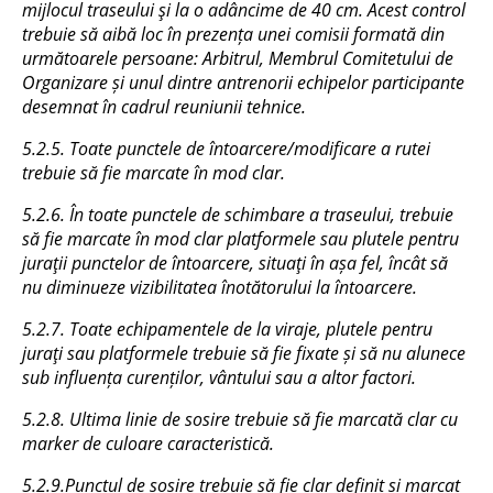
mijlocul traseului şi la o adâncime de 40 cm. Acest control
trebuie să aibă loc în prezența unei comisii formată din
următoarele persoane: Arbitrul, Membrul Comitetului de
Organizare și unul dintre antrenorii echipelor participante
desemnat în cadrul reuniunii tehnice.
5.2.5. Toate punctele de întoarcere/modificare a rutei
trebuie să fie marcate în mod clar.
5.2.6. În toate punctele de schimbare a traseului, trebuie
să fie marcate în mod clar platformele sau plutele pentru
juraţii punctelor de întoarcere, situaţi în așa fel, încât să
nu diminueze vizibilitatea înotătorului la întoarcere.
5.2.7. Toate echipamentele de la viraje, plutele pentru
juraţi sau platformele trebuie să fie fixate și să nu alunece
sub influența curenților, vântului sau a altor factori.
5.2.8. Ultima linie de sosire trebuie să fie marcată clar cu
marker de culoare caracteristică.
5.2.9.Punctul de sosire trebuie să fie clar definit și marcat