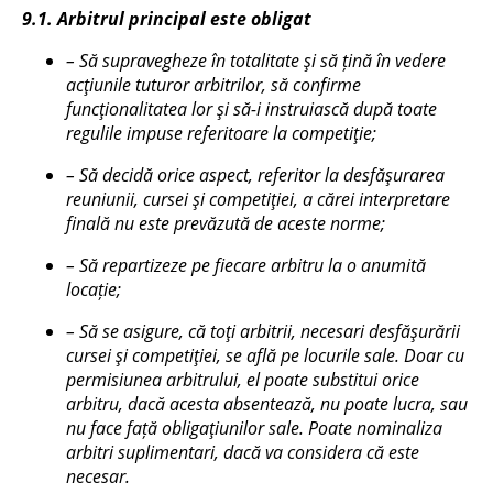
9.1. Arbitrul principal este obligat
– Să supravegheze în totalitate şi să țină în vedere
acţiunile tuturor arbitrilor, să confirme
funcţionalitatea lor şi să-i instruiască după toate
regulile impuse referitoare la competiţie;
– Să decidă orice aspect, referitor la desfăşurarea
reuniunii, cursei şi competiţiei, a cărei interpretare
finală nu este prevăzută de aceste norme;
– Să repartizeze pe fiecare arbitru la o anumită
locație;
– Să se asigure, că toţi arbitrii, necesari desfăşurării
cursei şi competiţiei, se află pe locurile sale. Doar cu
permisiunea arbitrului, el poate substitui orice
arbitru, dacă acesta absentează, nu poate lucra, sau
nu face față obligaţiunilor sale. Poate nominaliza
arbitri suplimentari, dacă va considera că este
necesar.