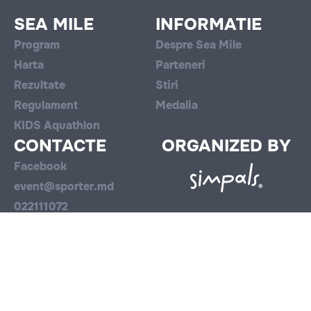
SEA MILE
INFORMATIE
Program
Despre Sea Mile
Harta
Parteneri
Rezultate
Stiri
Regulament
Medalia
KIDS Aquathlon
CONTACTE
ORGANIZED BY
Facebook
event@sporter.md
022111072