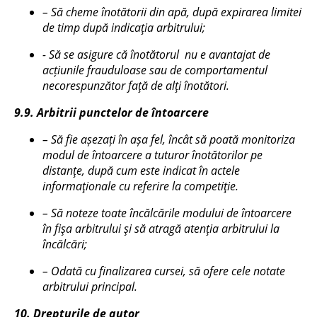
– Să cheme înotătorii din apă, după expirarea limitei
de timp după indicaţia arbitrului;
- Să se asigure că înotătorul nu e avantajat de
acțiunile frauduloase sau de comportamentul
necorespunzător faţă de alţi înotători.
9.9. Arbitrii punctelor de întoarcere
– Să fie așezați în așa fel, încât să poată monitoriza
modul de întoarcere a tuturor înotătorilor pe
distanţe, după cum este indicat în actele
informaţionale cu referire la competiţie.
– Să noteze toate încălcările modului de întoarcere
în fişa arbitrului şi să atragă atenţia arbitrului la
încălcări;
– Odată cu finalizarea cursei, să ofere cele notate
arbitrului principal.
10. Drepturile de autor