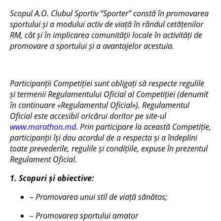
Scopul A.O. Clubul Sportiv “Sporter” constă în promovarea
sportului și a modului activ de viață în rândul cetățenilor
RM, cât și în implicarea comunității locale în activități de
promovare a sportului și a avantajelor acestuia.
Participanții Competiției sunt obligați să respecte regulile
și termenii Regulamentului Oficial al Competiției (denumit
în continuare «Regulamentul Oficial»). Regulamentul
Oficial este accesibil oricărui doritor pe site-ul
www.marathon.md
. Prin participare la această Competiție,
participanții își dau acordul de a respecta și a îndeplini
toate prevederile, regulile și condițiile, expuse în prezentul
Regulament Oficial.
1. Scopuri și obiective:
– Promovarea unui stil de viață sănătos;
– Promovarea sportului amator