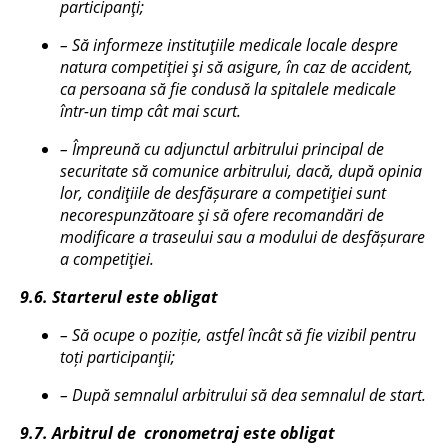
participanţi;
– Să informeze instituţiile medicale locale despre
natura competiţiei şi să asigure, în caz de accident,
ca persoana să fie condusă la spitalele medicale
într-un timp cât mai scurt.
– Împreună cu adjunctul arbitrului principal de
securitate să comunice arbitrului, dacă, după opinia
lor, condiţiile de desfășurare a competiţiei sunt
necorespunzătoare şi să ofere recomandări de
modificare a traseului sau a modului de desfășurare
a competiţiei.
9.6. Starterul este obligat
– Să ocupe o poziție, astfel încât să fie vizibil pentru
toți participanţii;
– După semnalul arbitrului să dea semnalul de start.
9.7. Arbitrul de cronometraj este obligat