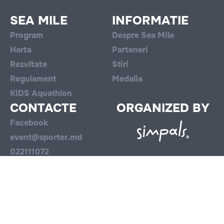
SEA MILE
INFORMATIE
Program
Despre Sea Mile
Harta
Parteneri
Rezultate
Stiri
Regulament
Medalia
KIDS Aquathlon
CONTACTE
ORGANIZED BY
Facebook
event@sporter.md
022111072