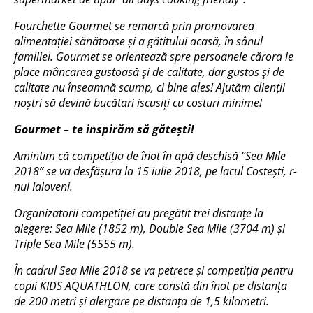
Fourchette Gourmet se remarcă prin promovarea
alimentației sănătoase și a gătitului acasă, în sânul
familiei. Gourmet se orientează spre persoanele cărora le
place mâncarea gustoasă şi de calitate, dar gustos şi de
calitate nu înseamnă scump, ci bine ales! Ajutăm clienții
noștri să devină bucătari iscusiți cu costuri minime!
Gourmet – te inspirăm să gătești!
Amintim că competiția de înot în apă deschisă ”Sea Mile
2018” se va desfășura la 15 iulie 2018, pe lacul Costești, r-
nul Ialoveni.
Organizatorii competiției au pregătit trei distanțe la
alegere: Sea Mile (1852 m), Double Sea Mile (3704 m) și
Triple Sea Mile (5555 m).
În cadrul Sea Mile 2018 se va petrece și competiția pentru
copii KIDS AQUATHLON, care constă din înot pe distanța
de 200 metri și alergare pe distanța de 1,5 kilometri.