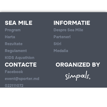
SEA MILE
INFORMATIE
Program
Despre Sea Mile
Harta
Parteneri
Rezultate
Stiri
Regulament
Medalia
KIDS Aquathlon
CONTACTE
ORGANIZED BY
Facebook
event@sporter.md
022111072