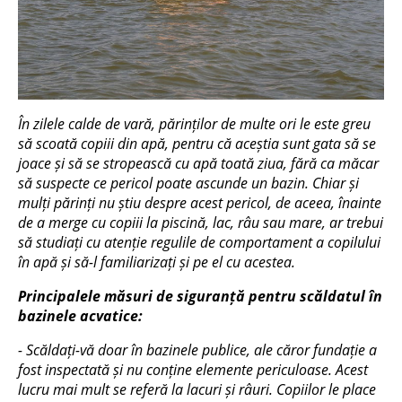
În zilele calde de vară, părinților de multe ori le este greu
să scoată copiii din apă, pentru că aceștia sunt gata să se
joace și să se stropească cu apă toată ziua, fără ca măcar
să suspecte ce pericol poate ascunde un bazin. Chiar și
mulți părinți nu știu despre acest pericol, de aceea, înainte
de a merge cu copiii la piscină, lac, râu sau mare, ar trebui
să studiați cu atenție regulile de comportament a copilului
în apă și să-l familiarizați și pe el cu acestea.
Principalele măsuri de siguranță pentru scăldatul în
bazinele acvatice:
- Scăldați-vă doar în bazinele publice, ale căror fundație a
fost inspectată și nu conține elemente periculoase. Acest
lucru mai mult se referă la lacuri și râuri. Copiilor le place