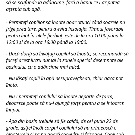
să se scufunde la adâncime, fără a bănui ce i-ar putea
aștepta sub apă.
- Permiteți copiilor să înoate doar atunci când soarele nu
frige prea tare, pentru a evita insolația. Timpul favorabil
pentru înot în zilele fierbinți este de la ora 10:00 până la
12:00 și de la ora 16:00 până la 19:00.
- Dacă doriți să învățați copilul să înoate, se recomandă să
faceți acest lucru numai în zonele special desemnate ale
bazinului, cu o adâncime mai mică.
- Nu lăsați copiii în apă nesupravegheați, chiar dacă pot
înota.
- Nu-i permiteți copilului să înoate departe de țărm,
deoarece poate să nu-i ajungă forțe pentru a se întoarce
înapoi.
- Apa din bazin trebuie să fie caldă, de cel puțin 22 de
grade, astfel încât corpul copilului să nu primească o
hipotermie și să nu apară convulsii și frisoane. Copii sub