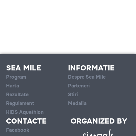
SEA MILE
INFORMATIE
Program
Despre Sea Mile
Harta
Parteneri
Rezultate
Stiri
Regulament
Medalia
KIDS Aquathlon
CONTACTE
ORGANIZED BY
Facebook