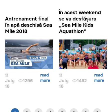
În acest weekend
Antrenament final
se va desfășura
în apă deschisă Sea
„Sea Mile Kids
Mile 2018
Aquathlon”
11
read
11
read
more
more
July
1296
July
1462
18
18