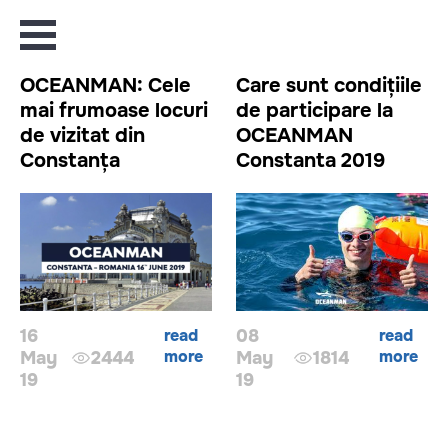
OCEANMAN: Cele
Care sunt condițiile
mai frumoase locuri
de participare la
de vizitat din
OCEANMAN
Constanța
Constanta 2019
16
read
08
read
more
more
May
2444
May
1814
19
19