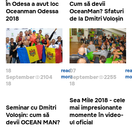
În Odesa a avut loc
Cum să devii
Oceanman Odessa
OceanMan? Sfaturi
2018
de la Dmitri Voloșin
18
read
07
re
more
mo
September
2104
September
2255
18
18
Sea Mile 2018 - cele
Seminar cu Dmitri
mai impresionante
Voloșin: cum să
momente în video-
devii OCEAN MAN?
ul oficial