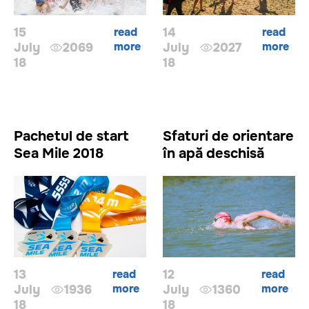
15
read
14
read
more
more
July
2069
July
2027
18
18
Pachetul de start
Sfaturi de orientare
Sea Mile 2018
în apă deschisă
13
read
12
read
more
more
July
1936
July
1360
18
18