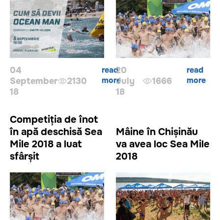
04
read
20
read
more
more
September
2130
July
1666
18
18
Competiția de înot
în apă deschisă Sea
Mâine în Chișinău
Mile 2018 a luat
va avea loc Sea Mile
sfârșit
2018