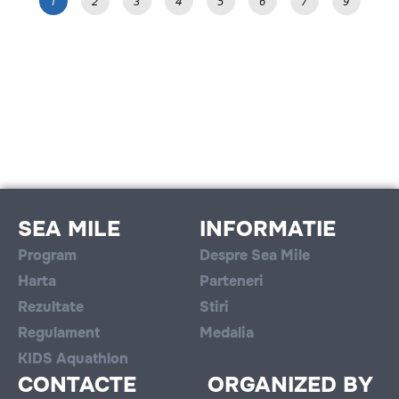
1
2
3
4
5
6
7
9
SEA MILE
INFORMATIE
Program
Despre Sea Mile
Harta
Parteneri
Rezultate
Stiri
Regulament
Medalia
KIDS Aquathlon
CONTACTE
ORGANIZED BY