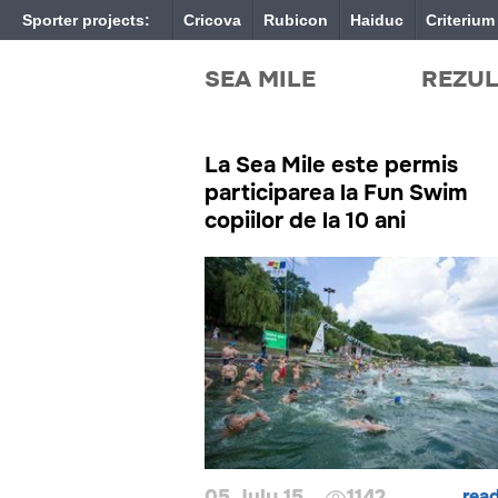
Sporter projects:
Cricova
Rubicon
Haiduc
Criterium
SEA MILE
REZUL
La Sea Mile este permis
participarea la Fun Swim
copiilor de la 10 ani
05 July 15
1142
rea