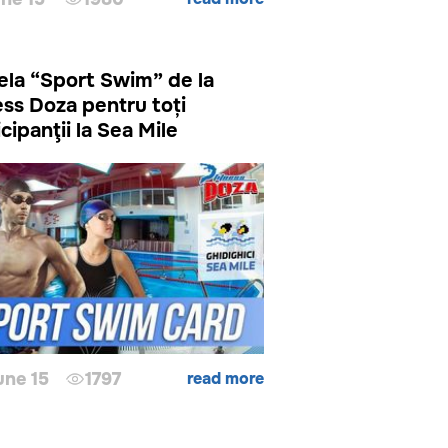
ela “Sport Swim” de la
ess Doza pentru toți
cipanţii la Sea Mile
une 15
1797
read more