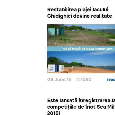
Restabilirea plajei lacului
Ghidighici devine realitate
06 June 15
1080
rea
Este lansată înregistrarea l
competițiile de înot Sea Mi
2015!