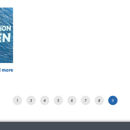
d more
1
3
4
5
6
7
8
9