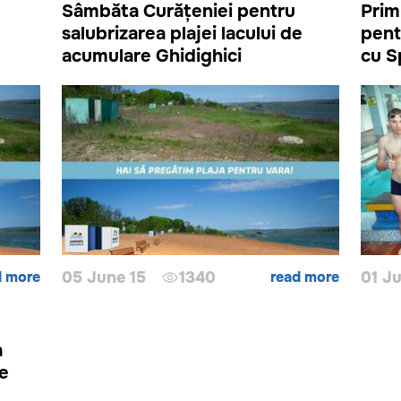
Sâmbăta Curățeniei pentru
Prim
salubrizarea plajei lacului de
pent
acumulare Ghidighici
cu S
d more
05 June 15
1340
read more
01 Ju
a
le