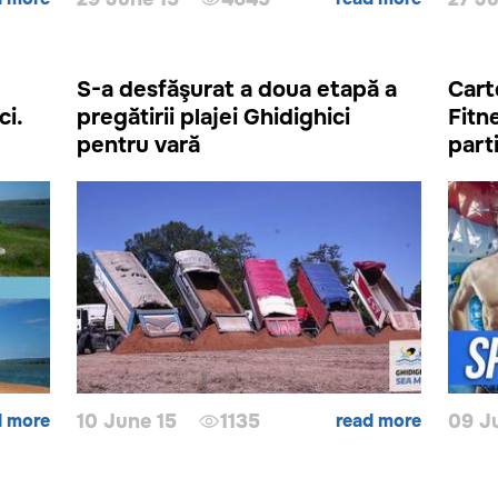
S-a desfăşurat a doua etapă a
Cart
ci.
pregătirii plajei Ghidighici
Fitn
pentru vară
parti
d more
10 June 15
1135
read more
09 J