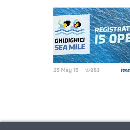
25 May 15
982
rea