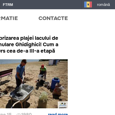
română
FTRM
RMATIE
CONTACTE
rizarea plajei lacului de
ulare Ghidighici! Cum a
rs cea de-a III-a etapă
ne 15
1980
read more