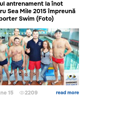
ul antrenament la înot
ru Sea Mile 2015 împreună
porter Swim (Foto)
ne 15
2209
read more