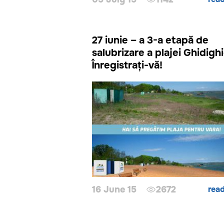
27 iunie – a 3-a etapă de
salubrizare a plajei Ghidighi
Înregistrați-vă!
16 June 15
2672
rea