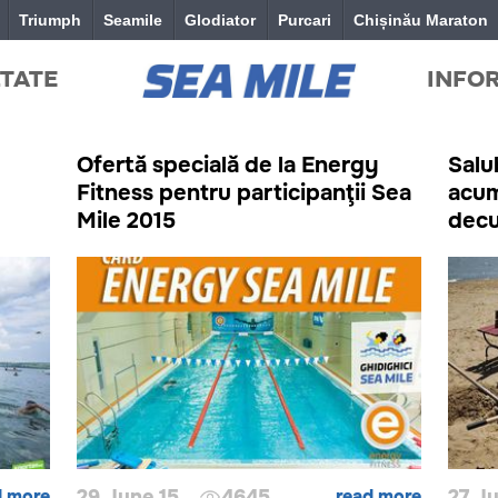
Triumph
Seamile
Glodiator
Purcari
Chișinău Maraton
TATE
INFO
Ofertă specială de la Energy
Salub
Fitness pentru participanţii Sea
acum
Mile 2015
decu
d more
29 June 15
4645
read more
27 Ju